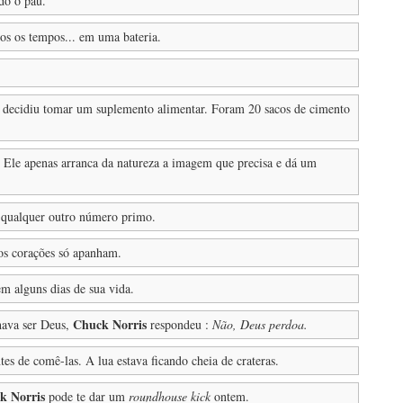
do o pau.
dos os tempos... em uma bateria.
decidiu tomar um suplemento alimentar. Foram 20 sacos de cimento
 Ele apenas arranca da natureza a imagem que precisa e dá um
u qualquer outro número primo.
s corações só apanham.
m alguns dias de sua vida.
Chuck Norris
hava ser Deus,
respondeu :
Não, Deus perdoa.
es de comê-las. A lua estava ficando cheia de crateras.
k Norris
pode te dar um
roundhouse kick
ontem.