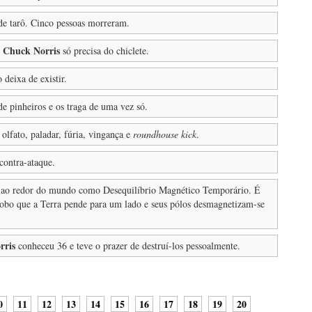
e tarô. Cinco pessoas morreram.
Chuck Norris
.
só precisa do chiclete.
 deixa de existir.
e pinheiros e os traga de uma vez só.
 olfato, paladar, fúria, vingança e
roundhouse kick
.
contra-ataque.
o ao redor do mundo como Desequilíbrio Magnético Temporário. É
lobo que a Terra pende para um lado e seus pólos desmagnetizam-se
rris
conheceu 36 e teve o prazer de destruí-los pessoalmente.
0
11
12
13
14
15
16
17
18
19
20