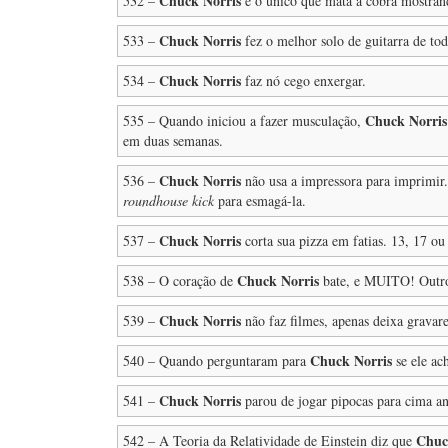
Chuck Norris
532 –
é o único que mata a cobra mostran
Chuck Norris
533 –
fez o melhor solo de guitarra de to
Chuck Norris
534 –
faz nó cego enxergar.
Chuck Norris
535 – Quando iniciou a fazer musculação,
em duas semanas.
Chuck Norris
536 –
não usa a impressora para imprimir.
roundhouse kick
para esmagá-la.
Chuck Norris
537 –
corta sua pizza em fatias. 13, 17 o
Chuck Norris
538 – O coração de
bate, e MUITO! Outro
Chuck Norris
539 –
não faz filmes, apenas deixa gravare
Chuck Norris
540 – Quando perguntaram para
se ele ac
Chuck Norris
541 –
parou de jogar pipocas para cima ant
Chuc
542 – A Teoria da Relatividade de Einstein diz que