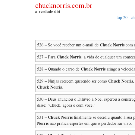
chucknorris.com.br
a verdade dói
top 20
|
ch
Chuck Norris
526 – Se você receber um e-mail de
com a
Chuck Norris
527 – Para
, a vida de qualquer um começa
Chuck Norris
528 – Quando o carro de
atinge a velocida
Chuck Norris
529 – Ninjas crescem querendo ser como
,
Chuck Norris
.
530 – Deus anunciou o Dilúvio à Noé, esperou a construç
disse: "Chuck, agora é com você."
Chuck Norris
531 –
finalmente se decidiu quanto à sua
Norris
não pratica esportes em que o perdedor sai vivo.