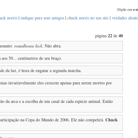
Digite seu
e-m
uck norris
|
indique para seus amigos
|
chuck norris no seu site
|
verdades aleató
22
40
página
de
ssunto:
roundhouse kick
. Não abra.
 aos 50... centímetros de seu braço.
de da luz, é hora de engatar a segunda marcha.
 mas invariavelmente eles crescem apenas para serem mortos por
ão da arca e a escolha de um casal de cada espécie animal. Então
Chuck
 participação na Copa do Mundo de 2006. Ele não competirá.