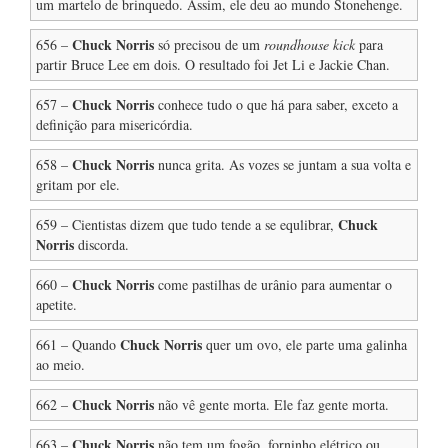
um martelo de brinquedo. Assim, ele deu ao mundo Stonehenge.
Chuck Norris
656 –
só precisou de um
roundhouse kick
para
partir Bruce Lee em dois. O resultado foi Jet Li e Jackie Chan.
Chuck Norris
657 –
conhece tudo o que há para saber, exceto a
definição para misericórdia.
Chuck Norris
658 –
nunca grita. As vozes se juntam a sua volta e
gritam por ele.
Chuck
659 – Cientistas dizem que tudo tende a se equlibrar,
Norris
discorda.
Chuck Norris
660 –
come pastilhas de urânio para aumentar o
apetite.
Chuck Norris
661 – Quando
quer um ovo, ele parte uma galinha
ao meio.
Chuck Norris
662 –
não vê gente morta. Ele faz gente morta.
Chuck Norris
663 –
não tem um fogão, forninho elétrico ou